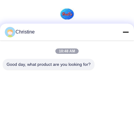
Christine
소셜 미디어
10:48 AM
Good day, what product are you looking for?
빠른 연락
전화
86--13003381217
이메일
christine_baler@126.com
주소
No.53 Yungu Road,Changshou,Zhouzhuang Town,Jiangyin,
Jiangsu, China