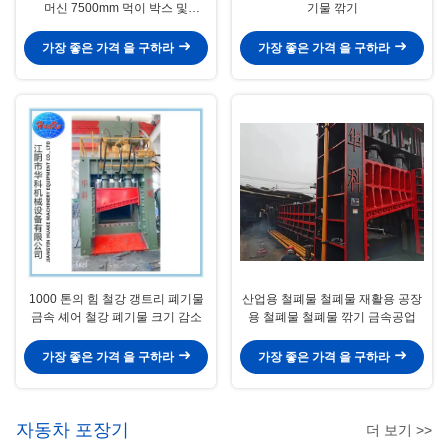
머신 7500mm 먹이 박스 및
기물 깎기
1600mm 블레이드 너비로 무거운
스크랩 절단
가장 좋은 가격 을 구하라
가장 좋은 가격 을 구하라
1000 톤의 힘 철강 갱트리 폐기물
산업용 철폐물 철폐물 재활용 공장
금속 셰어 철강 폐기물 크기 감소
용 철폐물 철폐물 깎기 금속공업
가장 좋은 가격 을 구하라
가장 좋은 가격 을 구하라
자동차 포장기
더 보기 >>