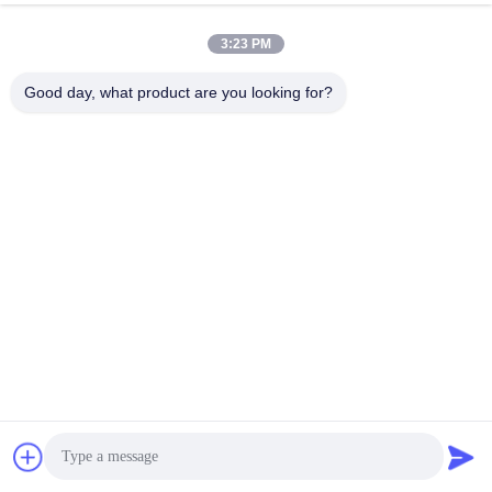
3:23 PM
Y81 고철 압축기 기계 315 톤 수력
SGS OEM ODM Y81 유압 스크랩
나르는 프레스 기계
Good day, what product are you looking for?
가장 좋은 가격 을 구하라
가장 좋은 가격 을 구하라
식물 재생을 위한 세륨 Y81 315 톤
Y81-200 고철 압축기 Y81
금속 조각 압축 분쇄기
400X400 500X500
가장 좋은 가격 을 구하라
가장 좋은 가격 을 구하라