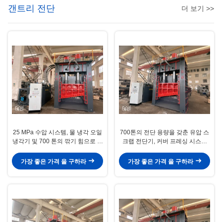
갠트리 전단
더 보기 >>
25 MPa 수압 시스템, 물 냉각 오일
700톤의 전단 용량을 갖춘 유압 스
냉각기 및 700 톤의 깎기 힘으로 철
크랩 전단기, 커버 프레싱 시스템
폐 금속 깎기
및 부피가 큰 고철을 위한 7500mm
공급 상자
가장 좋은 가격 을 구하라
가장 좋은 가격 을 구하라