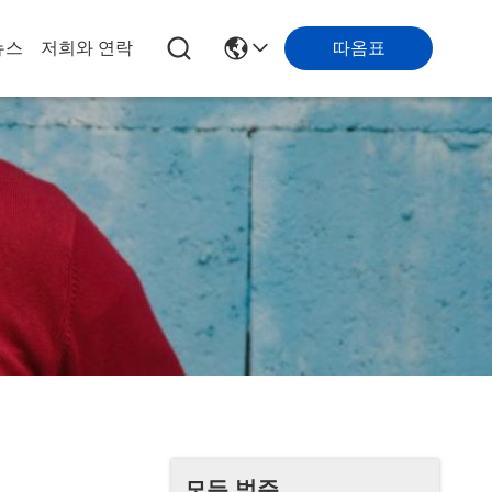
따옴표
뉴스
저희와 연락
모든 범주