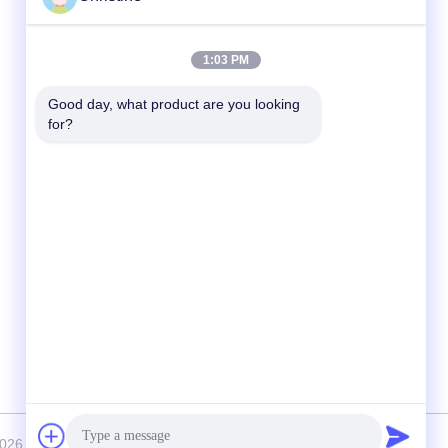
빠른 연락
1:03 PM
전화
Good day, what product are you looking 
for?
86--13003381217
이메일
christine_baler@126.com
주소
No.53 Yungu Road,Changshou,Zhouzhuang
Town,Jiangyin, Jiangsu, China
iangyin Huake Machinery Co.,Ltd 모든 권리는 보호됩니다.