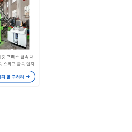
리켓 프레스 금속 채
속 스와프 금속 입자
가격 을 구하라