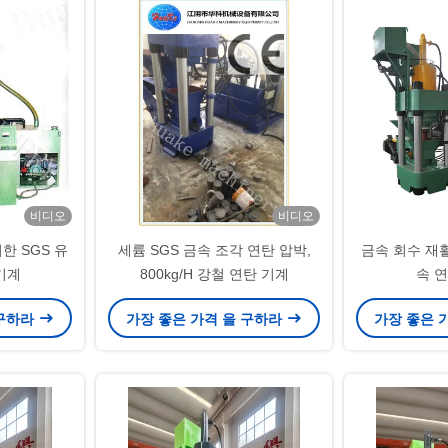
비디오
비디오
한 SGS 유
세륨 SGS 금속 조각 연탄 압박,
금속 회수 재
기계
800kg/H 강철 연탄 기계
속 
 구하라
가장 좋은 가격 을 구하라
가장 좋은 