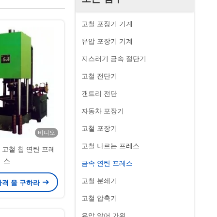
고철 포장기 기계
유압 포장기 기계
지스러기 금속 절단기
고철 전단기
갠트리 전단
자동차 포장기
고철 포장기
비디오
고철 나르는 프레스
압 고철 칩 연탄 프레
스
금속 연탄 프레스
고철 분쇄기
가격 을 구하라
고철 압축기
유압 악어 가위