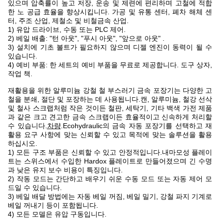
있으며 압축률이 높고 저장, 운송 및 제련에 편리하며 고철에 적합
한 노 공급 효율을 향상시킵니다. 가공 및 유통 센터, 폐차 해체 센
터, 주조 산업, 제철소 및 비철금속 산업.
1) 유압 드라이브, 수동 또는 PLC 제어.
2) 베일 배출: "턴 아웃", "푸시 아웃", "앞으로 아웃" .
3) 설치에 기초 볼트가 필요하지 않으며 디젤 엔진이 동력이 될 수
있습니다.
4) 예비 부품: 한 세트의 예비 부품을 무료로 제공합니다. 도구 상자,
작업 책.
재활용을 위한 알루미늄 강철 철 부스러기 금속 포장기는 다양한 고
철을 분쇄, 절단 및 포장하는 데 사용됩니다.캔, 알루미늄, 철강 선삭
및 철사 스크랩처럼 작은 것이든 철판, 세탁기, 기타 백색 가전 제품
과 같은 크고 견고한 금속 스크랩이든 효율적이고 신속하게 처리할
수 있습니다.
차량
.Ecohydraulic의 금속 자동 포장기를 선택하고 재
활용 요구 사항에 맞는 신뢰할 수 있고 목적에 맞는 솔루션을 활용
하십시오.
1) 모든 구조 부품은 신뢰할 수 있고 안정적입니다.내마모성 플레이
트는 스위스에서 수입한 Hardox 플레이트로 만들어졌으며 긴 수명
과 낮은 유지 보수 비용이 특징입니다.
2) 작동 모드는 간단하고 배우기 쉬운 수동 모드 또는 자동 제어 모
드일 수 있습니다.
3) 베일 배달 방법에는 자동 베일 꺼짐, 베일 밀기, 강철 파지 기계로
베일 꺼내기 등이 포함됩니다.
4) 모든 모델은 유압 구동입니다.