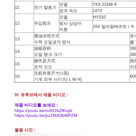
모델
YX3-225M-4
11
전기 발동기
정격 속도
1470
모델
HY250
12
유압펌프
명사 상당어
250 밀리람베르트 / Ｒ
치환
液油冷却方式
水
13
수력 오일냉각 방식
물
油箱容积
38
14
오일 탱크 크기
38
操作及方式
按
15
조작 모드
자동
主机外形尺寸(×高)
16
60
기계 외부 사이즈( L W H)
IV. 유투브에서 제품 비디오 :
제품 비디오를 보세요 :
https://youtu.be/mAV2bZlKvpk
https://youtu.be/pzZMASbWPZM
물품 사진 :