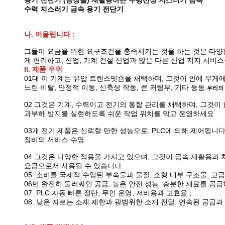
용기 전단기 (공장을) 재활용하는 수평선상 지스러기 금속
수력 지스러기 금속 용기 전단기
나. 어울립니다 :
그들이 요금을 위한 요구조건을 충족시키는 것을 하는 것은 다양한 
게 편리하고, 산업, 기계 건설 산업과 많은 다른 산업 지지 서비
II. 제품 우위
01대 이 기계는 유압 트렌스밋숀을 채택하며, 그것이 안에 무게에
느린 비탈, 안정적 이동, 신축성 작동, 큰 커팅부, 기타 등등.
우리의 
02 그것은 기계, 수력이고 전기의 통합 관리를 채택하며, 그것이
과부하 방지를 실현하도록 쉬운 작업 위치를 막고 운영하세요
03개 전기 제품은 신뢰할 만한 성능으로, PLC에 의해 제어됩니
장비의 서비스 수명
04 그것은 다양한 적용을 가지고 있으며, 그것이 금속 재활용과
요금으로서 사용될 수 있습니다
05. 소비를 국제적 수입된 부속물과 물질, 소형 내부 구조물, 고급
06번 완전히 둘러싸인 공급, 높은 안전 성능. 충분한 재료를 공급
07. PLC 자동 빠른 절단, 무인 운영, 저비용과 고효율 ;
08. 낮은 자르는 소재 제한과 광범위한 소재 전달. 연속된 공급과 