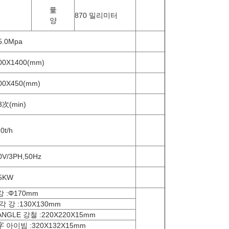
量
870 밀리미터
양
5.0Mpa
00X1400(mm)
00X450(mm)
3次(min)
0t/h
0V/3PH,50Hz
5KW
 :Φ170mm
각 강 :130X130mm
NGLE 강철 :220X220X15mm
 아이빔 :320X132X15mm