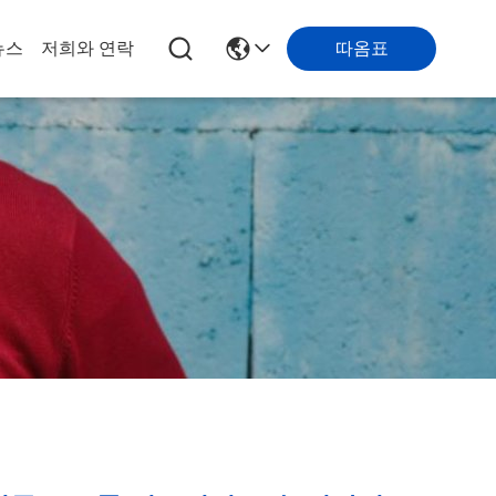
따옴표
뉴스
저희와 연락