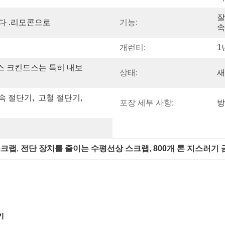
잘
다 .리모콘으로
기능:
속
개런티:
1
스 크킨드스는 특히 내보
상태:
새
 절단기,  고철 절단기, 
포장 세부 사항:
방
스크랩
, 
전단 장치를 줄이는 수평선상 스크랩
, 
800개 톤 지스러기
기