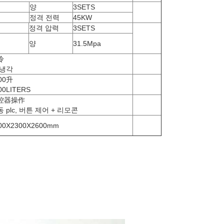
양
3SETS
정격 전력
45KW
정격 압력
3SETS
양
31.5Mpa
冷
 냉각
00升
00LITERS
控器操作
 plc, 버튼 제어 + 리모콘
00X2300X2600mm