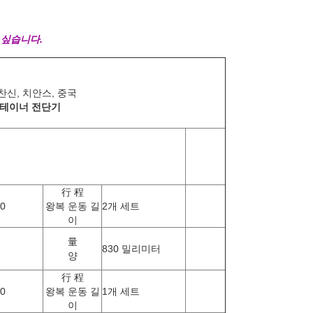
 싶습니다.
 찬신, 치안스, 중국
 컨테이너 전단기
行 程
30
왕복 운동 길
2개 세트
이
量
830 밀리미터
양
行 程
70
왕복 운동 길
1개 세트
이