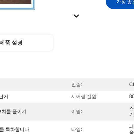
가장 좋
제품 설명
인증:
C
전단기
시어링 전원:
8
스
고치를 줄이기
이명:
기
폐
러를 특화합니다
타입:
속