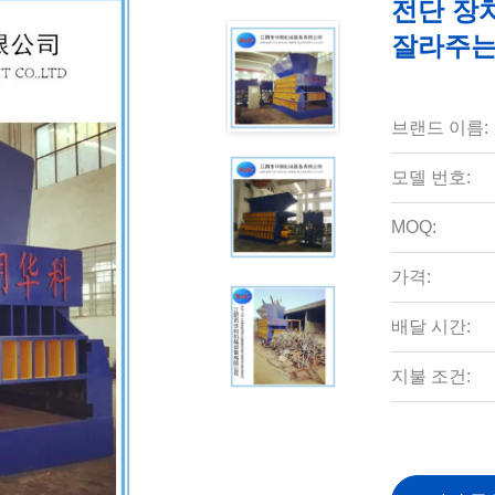
전단 장치
잘라주는
브랜드 이름:
모델 번호:
MOQ:
가격:
배달 시간:
지불 조건: