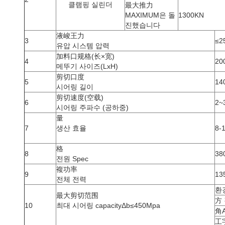
클램핑 실린더
最大推力
MAXIMUM은 돌
1300KN
진했습니다
液峻王力
3
≤2
유압 시스템 압력
加料口规格(长×宽)
4
20
메뚜기 사이즈(LxH)
剪切口度
5
14
시어링 길이
剪切速度(空载)
6
2~
시어링 주파수 (공하중)
量
7
생산 효율
8-1
格
8
38
전원 Spec
複功率
9
13
전체 전력
환강
最大剪切范围
方 
10
최대 시어링 capacityΔb≤450Mpa
角A
工字