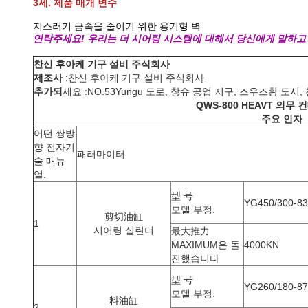
3세. 제품 매개 변수
지스러기 금속을 줄이기 위한 용기형 벽
연락주세요! 우리는 더 시어링 시스템에 대해서 당신에게 말하고
찬신 후아케 기구 설비 주식회사
제조사
:찬신 후아케 기구 설비 주식회사
추가되
세요 :NO.53Yungu 도로, 창슈 공업 지구, 즈우즈황 도시,
QWS-800 HEAVT 의무
주요 인자
어떤 쌍방
향 전자기
패러마이터
술 매뉴
얼.
型 号
YG450/300-8
모델 부정.
剪切油缸
1
시어링 실린더
最大推力
MAXIMUM은 돌
4000KN
진했습니다
型 号
YG260/180-8
모델 부정.
料油缸
2