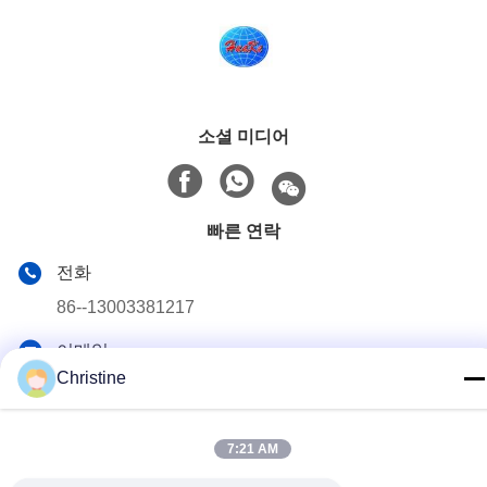
소셜 미디어
빠른 연락
전화
86--13003381217
이메일
Christine
christine_baler@126.com
주소
7:21 AM
No.53 Yungu Road,Changshou,Zhouzhuang Town,Jiangyin,
Jiangsu, China