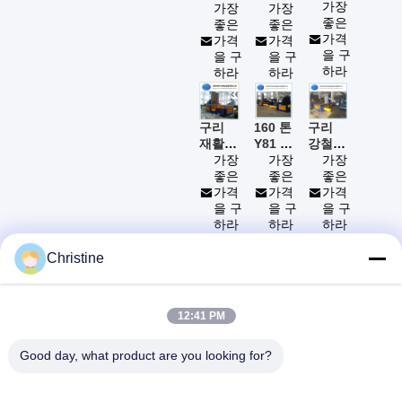
금속
가장
는 세
가장
철 스
가장
조각
좋은
륨
좋은
크랩
좋은
포장기
가격
SGS
가격
프레스
가격
Y81 금
기계
을 구
을 구
기계
을 구
속 조
Y81-
하라
하라
Y81-
하라
200
각 쓰
125
레기
압축
구리
160 톤
구리
분쇄
재활용
Y81 유
강철
기/금
을 위
가장
압 금
가장
알루미
가장
속 금
한
좋은
속 조
좋은
늄
좋은
속 조
Y81T-
가격
각 포
가격
UBC
가격
각
315 금
깡통을
을 구
장기
을 구
을 구
속 조
위한
하라
기계
하라
하라
각 포
125 톤
Y81F-
8
9
10
11
12
13
14
15
장기
160
작은
Christine
기계
금속
조각
포장기
12:41 PM
기계
Good day, what product are you looking for?
Jiangyin Huake Machinery Co.,Ltd
상품
빠른 링크
christine_baler@126.com
86-