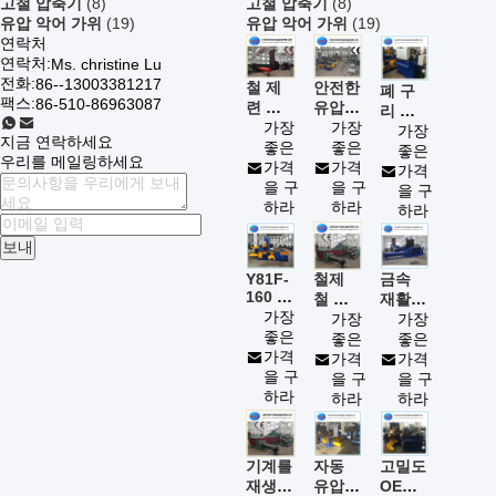
고철 압축기
(8)
고철 압축기
(8)
유압 악어 가위
(19)
유압 악어 가위
(19)
연락처
연락처:
Ms. christine Lu
전화:
86--13003381217
철 제
안전한
폐 구
팩스:
86-510-86963087
련 산
유압
리 유
업을
가장
포장기
가장
압 스
가장
지금 연락하세요
위한
좋은
기계,
좋은
크랩
좋은
우리를 메일링하세요
400 톤
가격
무쇠
가격
나르는
가격
유압
을 구
알루미
을 구
프레스
을 구
포장기
하라
늄 작
하라
기계
하라
기계
은 조
각 압
보내
박 기
철제
Y81F-
금속
계
160 자
철 금
재활용
동 유
가장
속 유
가장
을 위
가장
압 포
좋은
압 포
좋은
한 200
좋은
장기
가격
장기
가격
톤 유
가격
기계
을 구
기계
을 구
압 스
을 구
320X320
하라
하라
크랩
하라
350X350
프레스
기계
기계를
자동
고밀도
재생하
유압
OEM