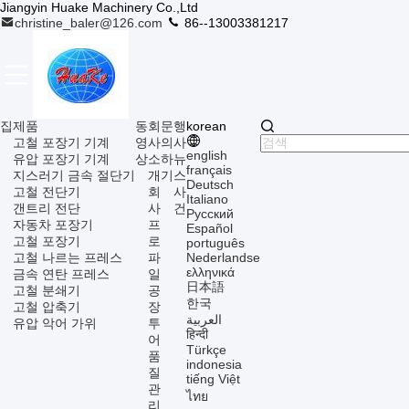
Jiangyin Huake Machinery Co.,Ltd
christine_baler@126.com
86--13003381217
집
제품
동
회
문
행
korean
고철 포장기 기계
영
사
의
사
english
유압 포장기 기계
상
소
하
뉴
français
지스러기 금속 절단기
개
기
스
Deutsch
고철 전단기
회
사
Italiano
갠트리 전단
사
건
Русский
자동차 포장기
프
Español
고철 포장기
로
português
고철 나르는 프레스
파
Nederlandse
ελληνικά
금속 연탄 프레스
일
日本語
고철 분쇄기
공
한국
고철 압축기
장
العربية
유압 악어 가위
투
हिन्दी
어
Türkçe
품
indonesia
질
tiếng Việt
관
ไทย
리